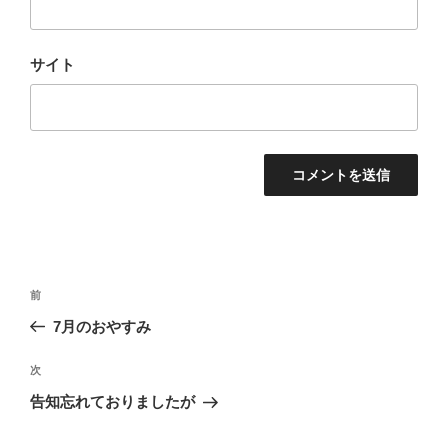
サイト
投
前
前
稿
の
7月のおやすみ
ナ
投
ビ
稿
次
次
ゲ
の
告知忘れておりましたが
投
ー
稿