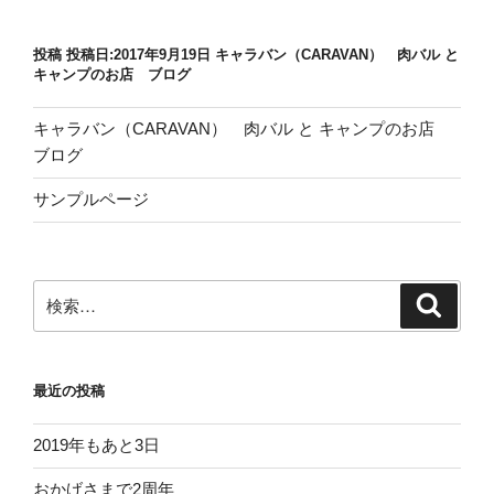
シ
ョ
投稿 投稿日:2017年9月19日 キャラバン（CARAVAN） 肉バル と
ン
キャンプのお店 ブログ
キャラバン（CARAVAN） 肉バル と キャンプのお店
ブログ
サンプルページ
検
検
索
索:
最近の投稿
2019年もあと3日
おかげさまで2周年