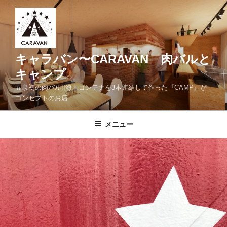
コ
ン
テ
ン
ツ
キャラバン〜CARAVAN 肉バルと
へ
キャンプ
ス
五泉初の肉バル!!海上コンテナを3本連結して作った『CAMP』が
キ
コンセプトのお店
ッ
プ
メニュー