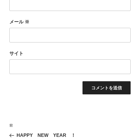
メール
※
サイト
投
前
前
稿
の
HAPPY NEW YEAR ！
ナ