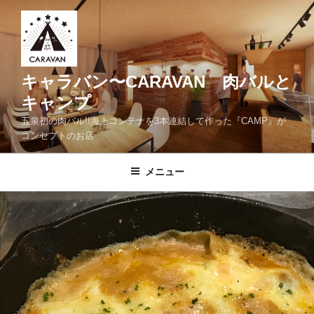
コ
ン
テ
ン
ツ
キャラバン〜CARAVAN 肉バルと
へ
キャンプ
ス
五泉初の肉バル!!海上コンテナを3本連結して作った『CAMP』が
キ
コンセプトのお店
ッ
プ
メニュー