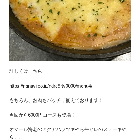
詳しくはこちら
https://r.gnavi.co.jp/ndrc9rty0000/menu4/
もちろん、お肉もバッチリ揃えております！
今回から6000円コースも登場！
オマール海老のアクアパッツァやら牛ヒレのステーキや
ら、、