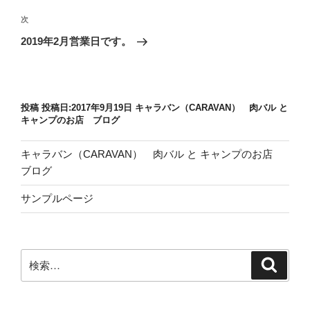
投
ビ
稿
次
次
ゲ
の
2019年2月営業日です。
投
ー
稿
シ
ョ
投稿 投稿日:2017年9月19日 キャラバン（CARAVAN） 肉バル と
ン
キャンプのお店 ブログ
キャラバン（CARAVAN） 肉バル と キャンプのお店
ブログ
サンプルページ
検
検
索
索: