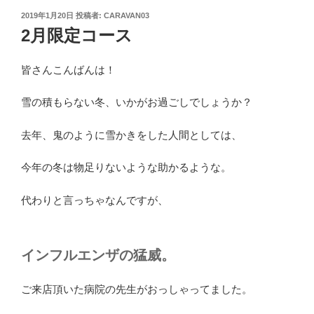
投
2019年1月20日
投稿者:
CARAVAN03
稿
2月限定コース
日:
皆さんこんばんは！
雪の積もらない冬、いかがお過ごしでしょうか？
去年、鬼のように雪かきをした人間としては、
今年の冬は物足りないような助かるような。
代わりと言っちゃなんですが、
インフルエンザの猛威。
ご来店頂いた病院の先生がおっしゃってました。